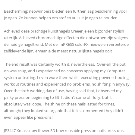
Bescherming: nepwimpers bieden een further laag bescherming voor
je ogen. Ze kunnen helpen om stof en vuil uit je ogen te houden.
Achieved deze prachtige kunstnagels Creëer je een bijzonder stylish
uiterlijk. Achieved chroomachtige effecten die ontworpen zijn volgens
de huidige nageltrend. Met de imPRESS colorFX nieuwe en verbeterde
zelfklevende lijm, ervaar je de meest natuurlijkste nagels ooit
The end result was Certainly worth it, nevertheless. Over-all, the put
on was snug, and I experienced no concerns applying my Computer
system or texting. I even wore them whilst executing power schooling
workout routines and experienced no problems, no shifting in anyway.
Over the sixth working day of use, having said that, I observed my
pinky press-on beginning to lift. It didn’t come off fully, but it
absolutely was loose. The shine on these nails lasted for times,
although; they looked so organic that folks commented they didn’t
even appear like press-ons!
JP3447 Xmas snow flower 3D bow reusable press on nails press ons