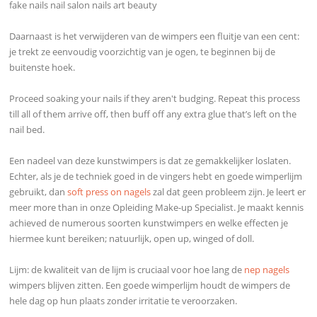
fake nails nail salon nails art beauty
Daarnaast is het verwijderen van de wimpers een fluitje van een cent:
je trekt ze eenvoudig voorzichtig van je ogen, te beginnen bij de
buitenste hoek.
Proceed soaking your nails if they aren't budging. Repeat this process
till all of them arrive off, then buff off any extra glue that’s left on the
nail bed.
Een nadeel van deze kunstwimpers is dat ze gemakkelijker loslaten.
Echter, als je de techniek goed in de vingers hebt en goede wimperlijm
gebruikt, dan
soft press on nagels
zal dat geen probleem zijn. Je leert er
meer more than in onze Opleiding Make-up Specialist. Je maakt kennis
achieved de numerous soorten kunstwimpers en welke effecten je
hiermee kunt bereiken; natuurlijk, open up, winged of doll.
Lijm: de kwaliteit van de lijm is cruciaal voor hoe lang de
nep nagels
wimpers blijven zitten. Een goede wimperlijm houdt de wimpers de
hele dag op hun plaats zonder irritatie te veroorzaken.