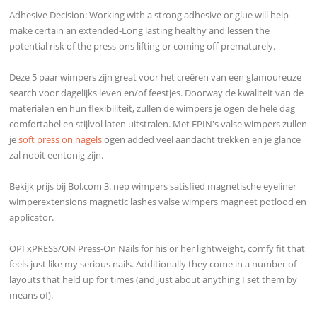
Adhesive Decision: Working with a strong adhesive or glue will help
make certain an extended-Long lasting healthy and lessen the
potential risk of the press-ons lifting or coming off prematurely.
Deze 5 paar wimpers zijn great voor het creëren van een glamoureuze
search voor dagelijks leven en/of feestjes. Doorway de kwaliteit van de
materialen en hun flexibiliteit, zullen de wimpers je ogen de hele dag
comfortabel en stijlvol laten uitstralen. Met EPIN's valse wimpers zullen
je
soft press on nagels
ogen added veel aandacht trekken en je glance
zal nooit eentonig zijn.
Bekijk prijs bij Bol.com 3. nep wimpers satisfied magnetische eyeliner
wimperextensions magnetic lashes valse wimpers magneet potlood en
applicator.
OPI xPRESS/ON Press-On Nails for his or her lightweight, comfy fit that
feels just like my serious nails. Additionally they come in a number of
layouts that held up for times (and just about anything I set them by
means of).